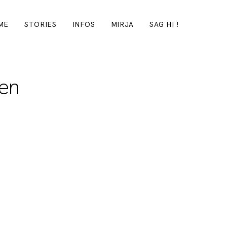
ME
STORIES
INFOS
MIRJA
SAG HI !
sen