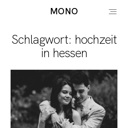
MONO
MONO
Schlagwort: hochzeit
HOME
in hessen
STORIES
INFOS
MIRJA
SAG HI !