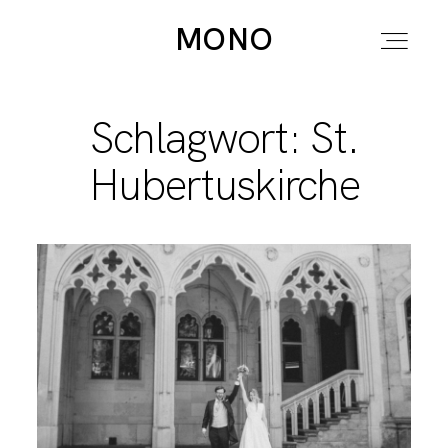
MONO
MONO
Schlagwort: St.
HOME
Hubertuskirche
STORIES
INFOS
MIRJA
SAG HI !